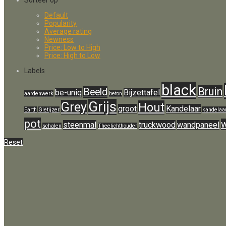
Default
Popularity
Average rating
Newness
Price: Low to High
Price: High to Low
Labels
black
Bruin
Beeld
be-uniq
Bijzettafel
aardenwerk
beton
Grijs
Grey
Hout
groot
Kandelaar
Earth
Gietijzer
kandelaa
pot
w
steenmal
truckwood
wandpaneel
schalen
Theelichthouder
Reset