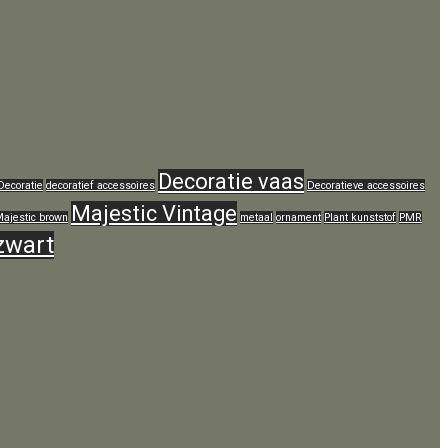
Decoratie vaas
Decoratie
decoratief accessoires
Decoratieve accessoires
Majestic Vintage
ajestic brown
metaal
ornament
Plant kunststof
PMR
zwart