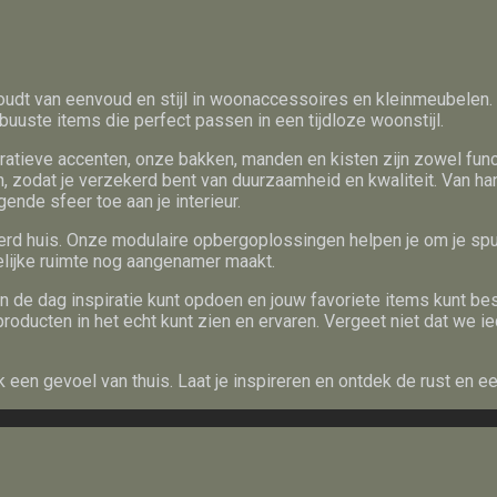
dt van eenvoud en stijl in woonaccessoires en kleinmeubelen. 
buuste items die perfect passen in een tijdloze woonstijl.
atieve accenten, onze bakken, manden en kisten zijn zowel funct
, zodat je verzekerd bent van duurzaamheid en kwaliteit. Van ha
ende sfeer toe aan je interieur.
d huis. Onze modulaire opbergoplossingen helpen je om je spullen
elijke ruimte nog aangenamer maakt.
 de dag inspiratie kunt opdoen en jouw favoriete items kunt bes
producten in het echt kunt zien en ervaren. Vergeet niet dat w
 een gevoel van thuis. Laat je inspireren en ontdek de rust en e