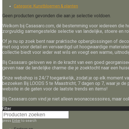
Categorie:
Kunstbloemen & planten
Geen producten gevonden die aan je selectie voldoen.
Welkom bij Casasaro.com, dé bestemming voor iedereen die hou
zorgvuldig samengestelde selectie van landelijke, stoere en ro
Of je nu op zoek bent naar praktische opberglossingen of decor
met oog voor detail en vervaardigd uit hoogwaardige materialen
collectie biedt voor ieder wat wils en voegt een warme, uitnodig
Bij Casasaro geloven we in de kracht van een goed georganiseer
geven naar de landelijke charme die je zoektocht naar een huis
Onze webshop is 24/7 toegankelijk, zodat je op elk moment van
bezoeken Bij LOODS 5 te Maastricht, 7 dagen op 7, waar je de 
website in de gaten voor de laatste trends en items!
Bij Casasaro.com vind je niet alleen woonaccessoires, maar ook
Filter
press
Enter
to search
Sorteer op