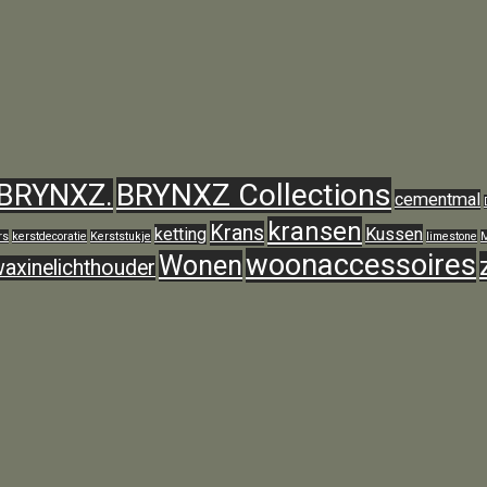
BRYNXZ Collections
BRYNXZ.
cementmal
kransen
Krans
ketting
Kussen
rs
kerstdecoratie
Kerststukje
limestone
M
woonaccessoires
Wonen
axinelichthouder